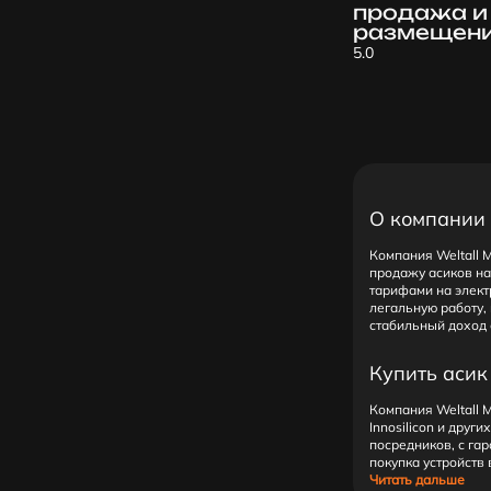
продажа и 
размещен
5.0
О компании 
Компания Weltall 
продажу асиков на
тарифами на элект
легальную работу,
стабильный доход 
Купить асик 
Компания Weltall 
Innosilicon и друг
посредников, с гар
покупка устройств 
Читать дальше