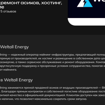
ремонт асиков, хостинг,
ие
5 отзывов
Weltall Energy
Mining — надежный оператор майнинг-инфраструктуры, предлагающий полный
прямую от производителей, их хостинг и размещение в собственном дата-це
роэнергию, а также сервисное обслуживание и ремонт оборудования. Комп
 круглосуточную поддержку и прозрачные условия сотрудничества, помогая 
от майнинга.
в Weltall Energy
Mining занимается прямой продажей асиков от ведущих производителей — Bi
их. Благодаря прямым контрактам и собственной логистике оборудование пост
антией качества и официальной документацией. Клиентам доступен как заказ 
в наличии, что позволяет максимально сократить сроки запуска.