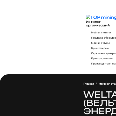
Каталог
организаций
Майнинг-отели
Продажа оборудов
Майнинг-пулы
Криптобиржи
Сервисные центры
Криптокошельки
Производители ас
Главная
/
Майнинг-оте
WELTA
(ВЕЛЬ
ЭНЕР