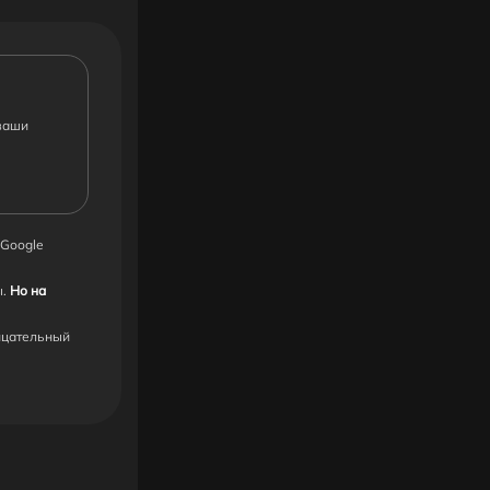
ваши
 Google
ы.
Но на
ицательный