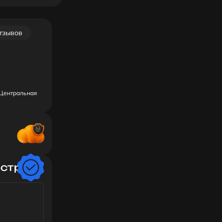
отзывов
. Центральная
естр