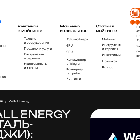
Рейтинги
Майнинг-
Статьи в
По
в майнинге
калькулятор
майнинге
от
По
Техника
ASIC-майнеры
Майнинг
AS
и оборудование
Инструменты
ания
GPU
Ув
Продажи и услуги
и сервисы
CPU
Ст
Инструменты
Инвестиции
це
и сервисы
Калькулятор
Новичкам
Криптовалюты
в Telegram
Разное
и токены
Конвертер
хешрейта
иков
Рейтинги
ли
/
Weltall Energy
LL ENERGY
ТАЛЬ-
ДЖИ):