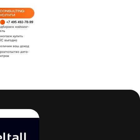
CONSULTING-
УСЛУГИ
+7 495 492-78-99
дбираем майнинг-
ель
могаем купить
IC выгодно
еличим ваш доход
роительство дата-
нтров