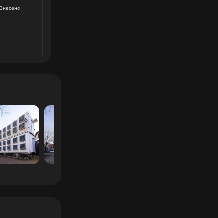
Внесена
ы