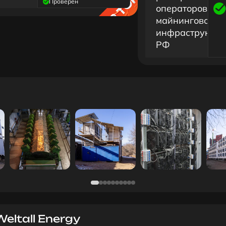
Проверен
операторов
майнинговой
инфраструктур
РФ
eltall Energy