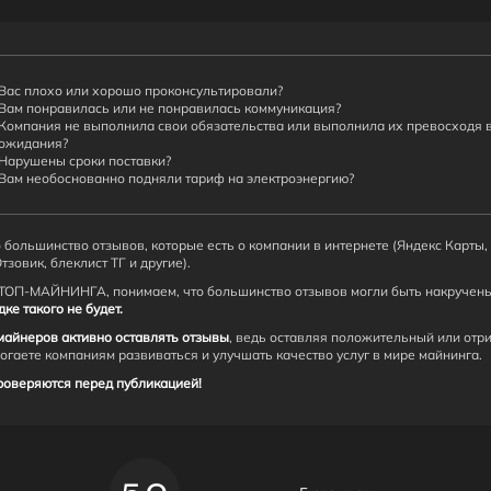
Вас плохо или хорошо проконсультировали?
Вам понравилась или не понравилась коммуникация?
Компания не выполнила свои обязательства или выполнила их превосходя 
ожидания?
Нарушены сроки поставки?
Вам необоснованно подняли тариф на электроэнергию?
 большинство отзывов, которые есть о компании в интернете (Яндекс Карты,
Отзовик, блеклист ТГ и другие).
ТОП-МАЙНИНГА, понимаем, что большинство отзывов могли быть накручен
е такого не будет.
майнеров активно оставлять отзывы
, ведь оставляя положительный или отр
могаете компаниям развиваться и улучшать качество услуг в мире майнинга.
роверяются перед публикацией!