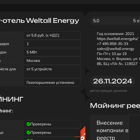
отель Weltall Energy
5.0
5 
Год основания:
2021
от 5,8 руб. (с НДС)
https://weltall.energy/ru/
щадок
1
+7 495 858-30-33
sales@weltall.energy
док
5 МВт
Пн-Пт с 10 до 19
Москва, п. Внуково, ул
к
Москва
8Б, БЦ «ЛА-5», 119027
ойств для
от 5 устройств
26.11.2024
Газопоршневая установка
регистрация домена
ЙНИНГ
Майнинг ре
ЙНИНГ:
Внесение
Проверены
компании в
цо
Проверены
реестр