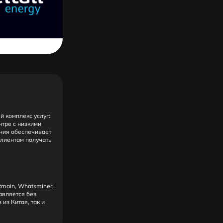
 комплекс услуг:
нтре с низкими
ания обеспечивает
клиентам получать
tmain, Whatsminer,
авляется без
из Китая, так и