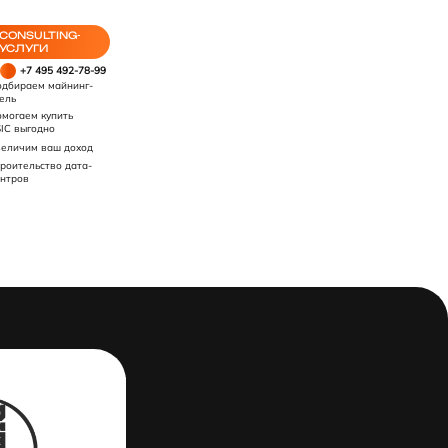
CONSULTING-
УСЛУГИ
+7 495 492-78-99
дбираем майнинг-
ель
могаем купить
IC выгодно
еличим ваш доход
роительство дата-
нтров