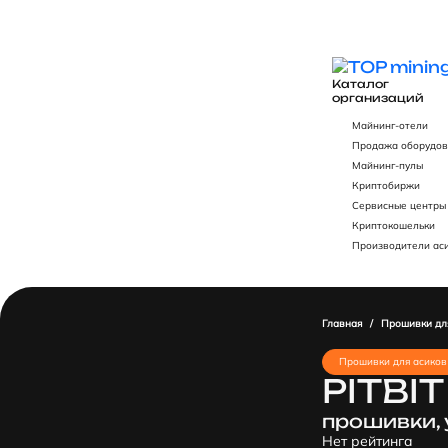
Каталог
организаций
Майнинг-отели
Продажа оборудов
Майнинг-пулы
Криптобиржи
Сервисные центры
Криптокошельки
Производители ас
Главная
/
Прошивки дл
Прошивки для асиков
PITBIT
прошивки, 
Нет рейтинга