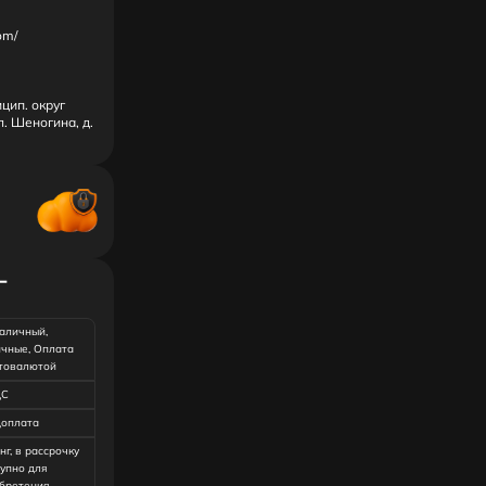
om/
ницип. округ
. Шеногина, д.
г
аличный,
чные, Оплата
товалютой
ДС
оплата
нг, в рассрочку
тупно для
бретения