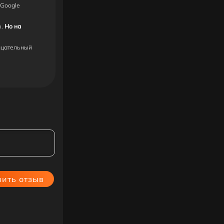
 Google
ы.
Но на
ицательный