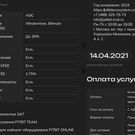
ики:
Год основания:
2019
https://pitbitecosystem.c
+7 (499) 325-75-73
я
ASIC
info@pitbit.msk.ru
е
Whatsminer, Bitmain
Пн-Пт с 10:00 до 19:00
SIC
г. Москва, вн. тер. г. му
Хорошево-Мневники, ул
личение
До 30%
4, к. 1
Есть
14.04.2021
вление
Есть
регистрация домена
EVFEE
Есть
FEE
2.75%
Оплата услу
опасность
Есть
нг
Есть
Безн
Оплата
Нали
т
Есть
крип
Счет на оплату
С Н
клиентов 24/7
Формат оплаты
Пред
ограмма PITBIT TEAM
Лизи
для майнинг-оборудования PITBIT ONLINE
Доп. условия
(дос
оплаты
прио