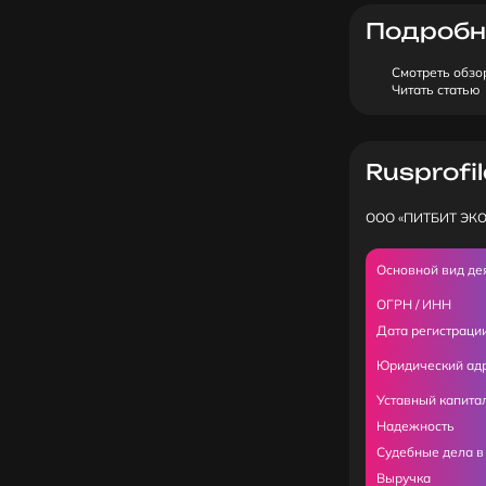
Подробн
Смотреть обзо
Читать статью
Rusprofil
ООО «ПИТБИТ ЭК
Основной вид де
ОГРН / ИНН
Дата регистраци
Юридический ад
Уставный капита
Надежность
Судебные дела в
Выручка