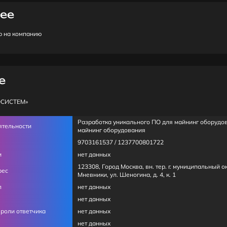
ее
р на компанию
e
ОСИСТЕМ»
Разработка уникального ПО для майнинг оборудо
ятельности
майнинг оборудования
9703161537 / 1237700801722
и
нет данных
123308, Город Москва, вн. тер. г. муниципальный 
рес
Мневники, ул. Шеногина, д. 4, к. 1
л
нет данных
нет данных
 роли ответчика
нет данных
нет данных