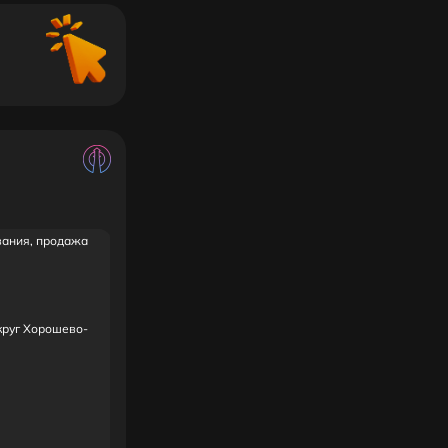
вания, продажа
округ Хорошево-