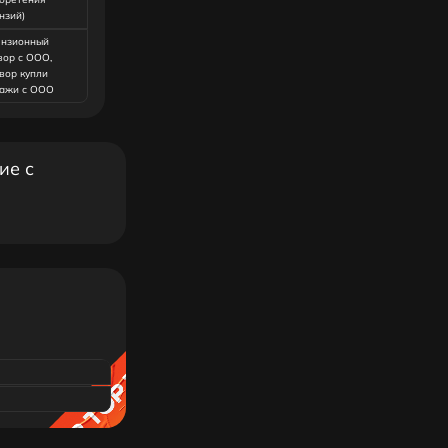
нзий)
нзионный
вор с ООО,
вор купли
ажи с ООО
ие с