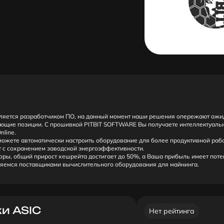
ляется разработчиком ПО, на данный момент наши решения опережают ожи
ющие позиции. С прошивкой PITBIT SOFTWARE Вы получаете интеллектуаль
nline.
ожете автоматически настроить оборудование для более продуктивной работ
т с сохранением заводской энергоэффективности.
оры, общий прирост хешрейта достигает до 50%, а Ваша прибыль имеет поте
яемся поставщиками вычислительного оборудования для майнинга.
и ASIC
Нет рейтинга