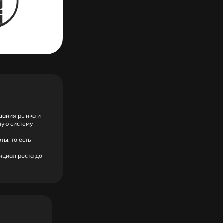
дания рынка и
ную систему
ы, то есть
нциал роста до