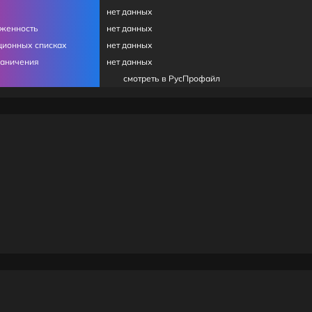
нет данных
лженность
нет данных
ционных списках
нет данных
раничения
нет данных
смотреть в РусПрофайл