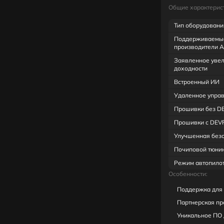
Общие характерист
Тип оборудовани
Поддерживаемы
производители A
Заявленное уве
доходности
Встроенный ИИ
Удаленное упра
Прошивки без D
Прошивки с DEV
Улучшенная без
Почиповой тюни
Режим автопило
Особенности:
Поддержка для 
Партнерская пр
Уникальное ПО 