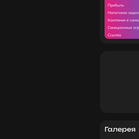
Прибыль
Налоговая задо
Компания в санк
Санкционные ог
Ссылка
Галерея