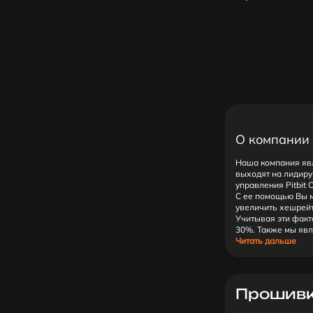
О компании
Наша компания яв
выходят на лидиру
управления Pitbit O
С ее помощью Вы м
увеличить хешрей
Учитывая эти факт
30%. Также мы явл
Читать дальше
Прошивк