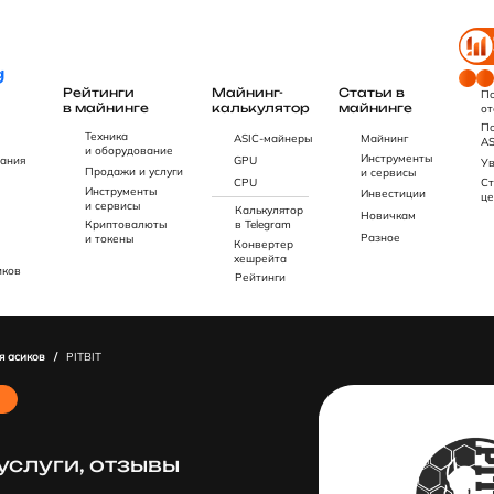
Рейтинги
Майнинг-
Статьи в
По
в майнинге
калькулятор
майнинге
от
По
Техника
ASIC-майнеры
Майнинг
AS
и оборудование
Инструменты
ания
GPU
Ув
Продажи и услуги
и сервисы
CPU
Ст
Инструменты
Инвестиции
це
и сервисы
Калькулятор
Новичкам
Криптовалюты
в Telegram
Разное
и токены
Конвертер
хешрейта
иков
Рейтинги
я асиков
/
PITBIT
услуги, отзывы