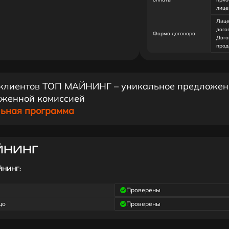
лице
Лице
дого
Форма договора
Дого
прод
клиентов ТОП МАЙНИНГ – уникальное предложен
женной комиссией
ьная программа
ЙНИНГ
ЙНИНГ:
Проверены
цо
Проверены