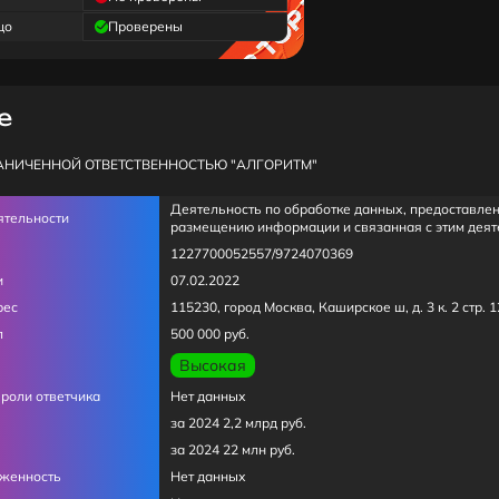
цо
Проверены
e
АНИЧЕННОЙ ОТВЕТСТВЕННОСТЬЮ "АЛГОРИТМ"
Деятельность по обработке данных, предоставлен
ятельности
размещению информации и связанная с этим деяте
1227700052557/9724070369
и
07.02.2022
рес
115230, город Москва, Каширское ш, д. 3 к. 2 стр. 1
л
500 000 руб.
Высокая
 роли ответчика
Нет данных
за 2024 2,2 млрд руб.
за 2024 22 млн руб.
лженность
Нет данных