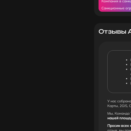
Компания в санк
Санкционные ог
Отзывы A
У нас собрано
Карты, 2GIS, 
Мы, Команда 
нашей площадк
Просим всех 
отзыв, вы по