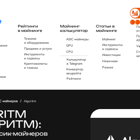
Рейтинги
Майнинг-
Статьи в
По
в майнинге
калькулятор
майнинге
от
По
Техника
ASIC-майнеры
Майнинг
AS
и оборудование
Инструменты
ания
GPU
Ув
Продажи и услуги
и сервисы
CPU
Ст
Инструменты
Инвестиции
це
и сервисы
Калькулятор
Новичкам
Криптовалюты
в Telegram
Разное
и токены
Конвертер
хешрейта
иков
Рейтинги
C майнеров
/
Algoritm
RITM
РИТМ):
сик-майнеров