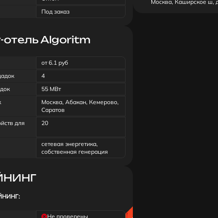
Москва, Каширское ш, д. 
Под заказ
отель Algoritm
от 6.1 руб
щадок
4
док
55 МВт
к
Москва, Абакан, Кемерово,
Саратов
ойств для
20
сетевая энергетика,
собственная генерация
ЙНИНГ
ЙНИНГ:
Не проверены