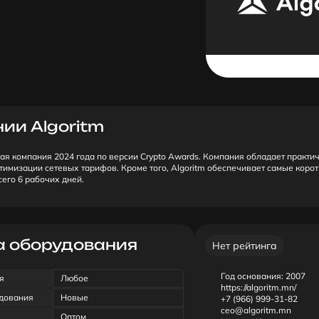
ии Algoritm
я компания 2024 года по версии Crypto Awards. Компания обладает практи
тимизации сетевых тарифов. Кроме того, Algoritm обеспечивает самые корот
его 6 рабочих дней.
 оборудования
Нет рейтинга
Год основания:
2007
я
Любое
https://algoritm.mn/
удования
Новые
‭+7 (966) 999-31-82‬
ceo@algoritm.mn
Оптом