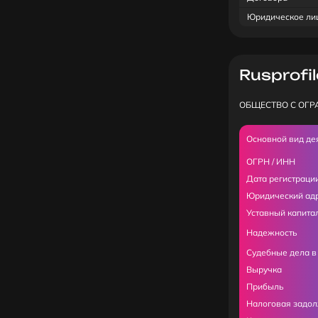
Юридическое ли
Rusprofil
ОБЩЕСТВО С ОГР
Основной вид де
ОГРН / ИНН
Дата регистраци
Юридический ад
Уставный капита
Надежность
Судебные дела в
Выручка
Прибыль
Налоговая задо