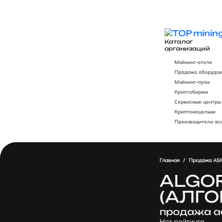
Каталог
организаций
Майнинг-отели
Продажа оборудов
Майнинг-пулы
Криптобиржи
Сервисные центры
Криптокошельки
Производители ас
Главная
/
Продажа ASI
ALGO
(АЛГО
продажа а
Нет рейтинга