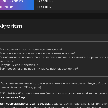
ционных списках
Нет данных
раничения
Нет данных
lgoritm
Вас плохо или хорошо проконсультировали?
Вам понравилась или не понравилась коммуникация?
Компания не выполнила свои обязательства или выполнила их превосходя 
ожидания?
Нарушены сроки поставки?
Вам необоснованно подняли тариф на электроэнергию?
 большинство отзывов, которые есть о компании в интернете (Яндекс Карты,
Отзовик, блеклист ТГ и другие).
ТОП-МАЙНИНГА, понимаем, что большинство отзывов могли быть накручен
е такого не будет.
майнеров активно оставлять отзывы
, ведь оставляя положительный или отр
могаете компаниям развиваться и улучшать качество услуг в мире майнинга.