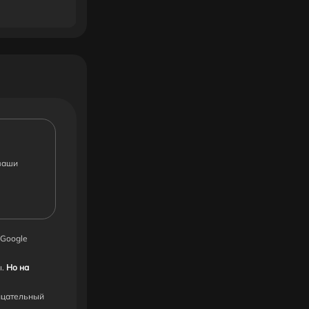
ваши
 Google
ы.
Но на
ицательный