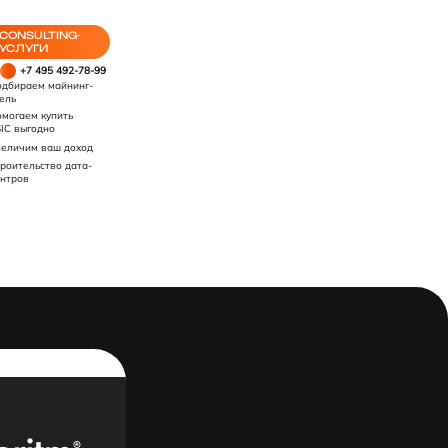
CONSULTING-
УСЛУГИ
+7 495 492-78-99
дбираем майнинг-
ель
могаем купить
IC выгодно
еличим ваш доход
роительство дата-
нтров