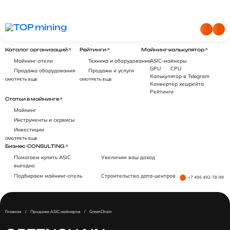
Каталог организаций
Рейтинги
Майнинг-калькулятор
Майнинг-отели
Техника и оборудование
ASIC-майнеры
GPU
CPU
Продажа оборудования
Продажи и услуги
Калькулятор в Telegram
СМОТРЕТЬ ЕЩЕ
СМОТРЕТЬ ЕЩЕ
Конвертер хешрейта
Рейтинги
Статьи в майнинге
Майнинг
Инструменты и сервисы
Инвестиции
СМОТРЕТЬ ЕЩЕ
Бизнес-CONSULTING
Помогаем купить ASIC
Увеличим ваш доход
выгодно
Подбираем майнинг-отель
Строительство дата-центров
+7 495 492-78-99
Главная
/
Продажа ASIC майнеров
/
GreenChain