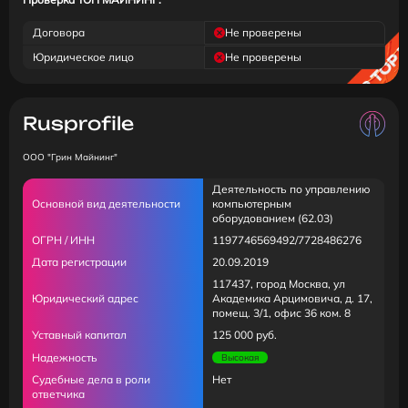
Договора
Не проверены
Юридическое лицо
Не проверены
Rusprofile
ООО "Грин Майнинг"
Деятельность по управлению
Основной вид деятельности
компьютерным
оборудованием (62.03)
ОГРН / ИНН
1197746569492/7728486276
Дата регистрации
20.09.2019
117437, город Москва, ул
Юридический адрес
Академика Арцимовича, д. 17,
помещ. 3/1, офис 36 ком. 8
Уставный капитал
125 000 руб.
Надежность
Высокая
Судебные дела в роли
Нет
ответчика