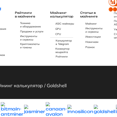
Рейтинги
Майнинг-
Статьи в
По
в майнинге
калькулятор
майнинге
от
По
Техника
ASIC-майнеры
Майнинг
AS
и оборудование
Инструменты
ания
GPU
Ув
Продажи и услуги
и сервисы
CPU
Ст
Инструменты
Инвестиции
це
и сервисы
Калькулятор
Новичкам
Криптовалюты
в Telegram
Разное
и токены
Конвертер
хешрейта
иков
Рейтинги
йнинг калькулятор
/
Goldshell