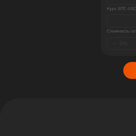
Курс BTC-US
Сложность се
5%