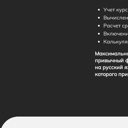
Учет кур
Вычислени
Расчет ср
Включени
Калькуля
Максимально 
привычный ф
на русский я
которого пр