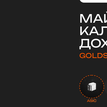
МА
КА
ДО
GOLD
ASIC