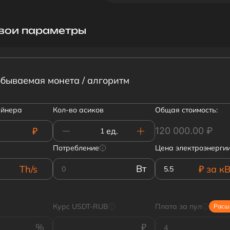
свои параметры
бываемая монета / алгоритм
айнера
Кол-во асиков
Общая стоимость:
$
₽
120 000.00
₽
ед.
Потребление
Цена электроэнерги
₽
Th/s
Вт
₽
Th/s
₽
за кВ
Gh/s
$
Курс USDT-RUB
Плата за пул
Расш
Mh/s
%
₽