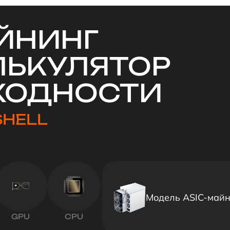
ЙНИНГ
ЛЬКУЛЯТОР
ХОДНОСТИ
SHELL
Модель ASIC-май
GPU
CPU