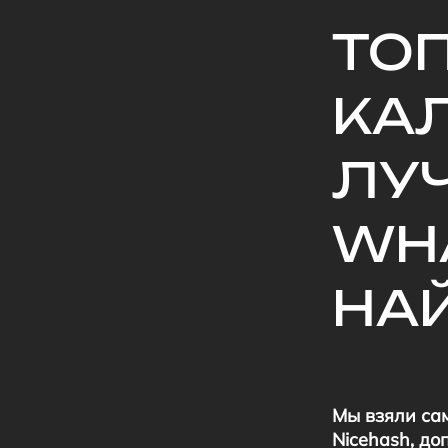
ТО
КАЛ
ЛУ
WH
НА
Мы взяли са
Nicehash, д