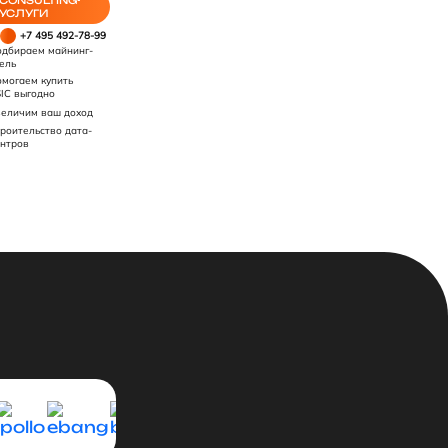
CONSULTING-
УСЛУГИ
+7 495 492-78-99
дбираем майнинг-
ель
могаем купить
IC выгодно
еличим ваш доход
роительство дата-
нтров