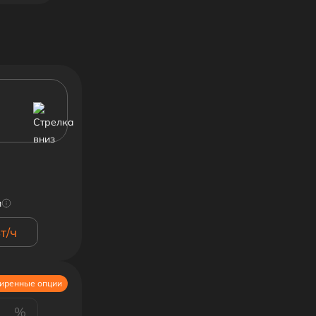
и
т/ч
иренные опции
%