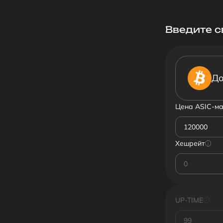
Введите 
До
Цена ASIC-м
Хешрейт
UP-TIME