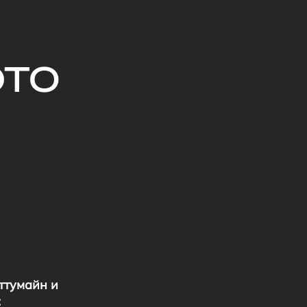
ЭТО
ттумайн и
: