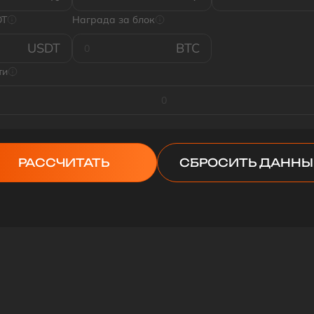
Kh/s
DT
Награда за блок
H/s
USDT
BTC
ти
РАCСЧИТАТЬ
СБРОСИТЬ ДАННЫ