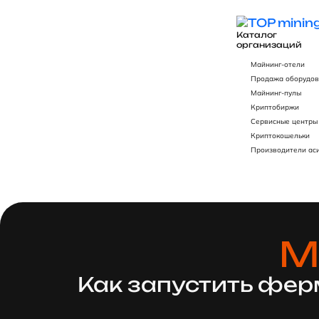
Каталог
организаций
Майнинг-отели
Продажа оборудов
Майнинг-пулы
Криптобиржи
Сервисные центры
Криптокошельки
Производители ас
М
Как запустить фер