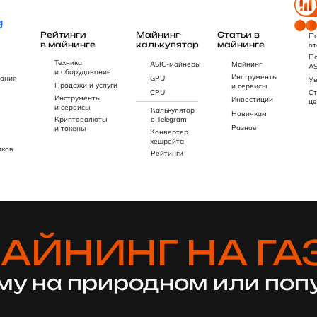
Рейтинги
Майнинг-
Статьи в
По
в майнинге
калькулятор
майнинге
от
По
Техника
ASIC-майнеры
Майнинг
AS
и оборудование
Инструменты
ания
GPU
Ув
Продажи и услуги
и сервисы
CPU
Ст
Инструменты
Инвестиции
це
и сервисы
Калькулятор
Новичкам
Криптовалюты
в Telegram
Разное
и токены
Конвертер
хешрейта
иков
Рейтинги
АЙНИНГ НА ГА
му на природном или попу