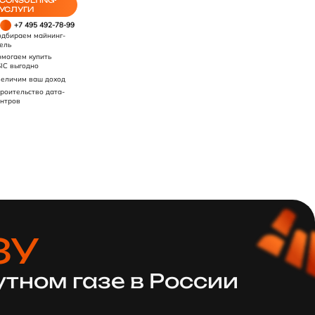
CONSULTING-
УСЛУГИ
+7 495 492-78-99
дбираем майнинг-
ель
могаем купить
IC выгодно
еличим ваш доход
роительство дата-
нтров
ЗУ
тном газе в России