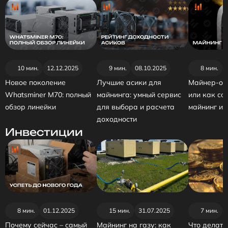
10 мин.
12.12.2025
9 мин.
08.10.2025
8 мин.
Новое поколение
Лучшие асики для
Майнер-об
Whatsminer M70: полный
майнинга: умный сервис
или как со
обзор линейки
для выбора и расчета
майнинг и 
доходности
Инвестиции
8 мин.
01.12.2025
15 мин.
31.07.2025
7 мин.
Почему сейчас – самый
Майнинг на газу: как
Что делать