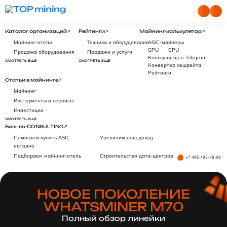
Каталог организаций
Рейтинги
Майнинг-калькулятор
Майнинг-отели
Техника и оборудование
ASIC-майнеры
GPU
CPU
Продажа оборудования
Продажи и услуги
Калькулятор в Telegram
СМОТРЕТЬ ЕЩЕ
СМОТРЕТЬ ЕЩЕ
Конвертер хешрейта
Рейтинги
Статьи в майнинге
Майнинг
Инструменты и сервисы
Инвестиции
СМОТРЕТЬ ЕЩЕ
Бизнес-CONSULTING
Помогаем купить ASIC
Увеличим ваш доход
выгодно
Подбираем майнинг-отель
Строительство дата-центров
+7 495 492-78-99
НОВОЕ ПОКОЛЕНИЕ
WHATSMINER M70
Полный обзор линейки