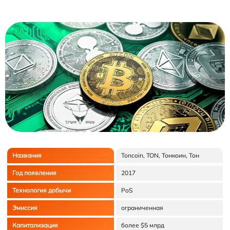
Названия
Toncoin, TON, Тонкоин, Тон
Год появления
2017
Технология добычи
PoS
Эмиссия
ограниченная
Капитализация
более $5 млрд