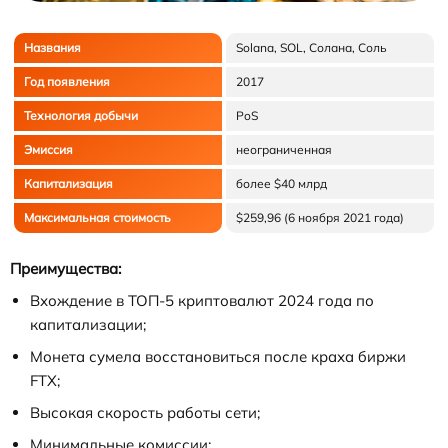
Названия
Solana, SOL, Солана, Соль
Год появления
2017
Технология добычи
PoS
Эмиссия
неограниченная
Капитализация
более $40 млрд
Максимальная стоимость
$259,96 (6 ноября 2021 года)
Преимущества:
Вхождение в ТОП-5 криптовалют 2024 года по
капитализации;
Монета сумела восстановиться после краха биржи
FTX;
Высокая скорость работы сети;
Минимальные комиссии;