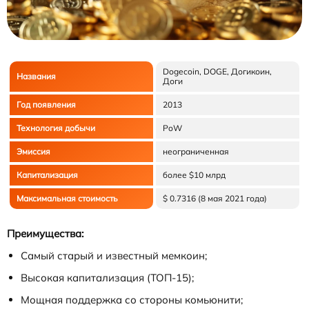
Dogecoin, DOGE, Догикоин,
Названия
Доги
Год появления
2013
Технология добычи
PoW
Эмиссия
неограниченная
Капитализация
более $10 млрд
Максимальная стоимость
$ 0.7316 (8 мая 2021 года)
Преимущества:
Самый старый и известный мемкоин;
Высокая капитализация (ТОП-15);
Мощная поддержка со стороны комьюнити;