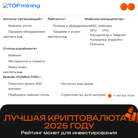
Каталог организаций
Рейтинги
Майнинг-калькулятор
Майнинг-отели
Техника и оборудование
ASIC-майнеры
GPU
CPU
Продажа оборудования
Продажи и услуги
Калькулятор в Telegram
СМОТРЕТЬ ЕЩЕ
СМОТРЕТЬ ЕЩЕ
Конвертер хешрейта
Рейтинги
Статьи в майнинге
Майнинг
Инструменты и сервисы
Инвестиции
СМОТРЕТЬ ЕЩЕ
Бизнес-CONSULTING
Помогаем купить ASIC
Увеличим ваш доход
выгодно
Подбираем майнинг-отель
Строительство дата-центров
+7 495 492-78-99
ЛУЧШАЯ КРИПТОВАЛЮТА В
2025 ГОДУ
Рейтинг монет для инвестирования