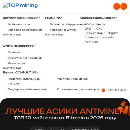
Каталог организаций
Рейтинги
Майнинг-калькулятор
Майнинг-отели
Техника и оборудование
ASIC-майнеры
GPU
CPU
Продажа оборудования
Продажи и услуги
Калькулятор в Telegram
СМОТРЕТЬ ЕЩЕ
СМОТРЕТЬ ЕЩЕ
Конвертер хешрейта
Рейтинги
Статьи в майнинге
Майнинг
Инструменты и сервисы
Инвестиции
СМОТРЕТЬ ЕЩЕ
Бизнес-CONSULTING
Помогаем купить ASIC
Увеличим ваш доход
выгодно
Подбираем майнинг-отель
Строительство дата-центров
+7 495 492-78-99
ЛУЧШИЕ АСИКИ ANTMINER
ТОП-10 майнеров от Bitmain в 2026 году
9 мин.
25.12.2024
Просмотры:
5947