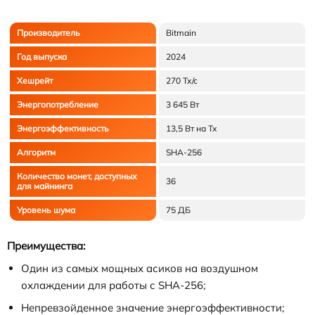
Производитель
Bitmain
Год выпуска
2024
Хешрейт
270 Тх/с
Энергопотребление
3 645 Вт
Энергоэффективность
13,5 Вт на Тх
Алгоритм
SHA-256
Количество монет, доступных
36
для майнинга
Уровень шума
75 ДБ
Преимущества:
Один из самых мощных асиков на воздушном
охлаждении для работы с SHA-256;
Непревзойденное значение энергоэффективности;