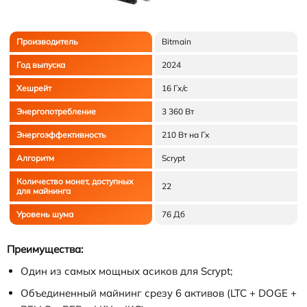
Производитель
Bitmain
Год выпуска
2024
Хешрейт
16 Гх/с
Энергопотребление
3 360 Вт
Энергоэффективность
210 Вт на Гх
Алгоритм
Scrypt
Количество монет, доступных
22
для майнинга
Уровень шума
76 Дб
Преимущества:
Один из самых мощных асиков для Scrypt;
Объединенный майнинг срезу 6 активов (LTC + DOGE +