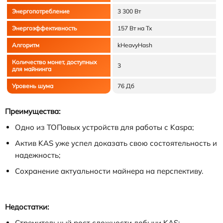
Энергопотребление
3 300 Вт
Энергоэффективность
157 Вт на Тх
Алгоритм
kHeavyHash
Количество монет, доступных
3
для майнинга
Уровень шума
76 Дб
Преимущества:
Одно из ТОПовых устройств для работы с Kaspa;
Актив KAS уже успел доказать свою состоятельность и
надежность;
Сохранение актуальности майнера на перспективу.
Недостатки:
Стремительный рост сложности добычи KAS;