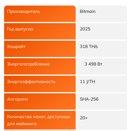
Производитель
Bitmain
Год выпуска
2025
Хешрейт
318 TH/s
Энергопотребление
3 498 Вт
Энергоэффективность
11 J/TH
Алгоритм
SHA-256
Количество монет, доступных
20+
для майнинга