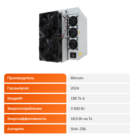
Производитель
Bitmain
Год выпуска
2024
Хешрейт
190 Тх /с
Энергопотребление
3 500 Вт
Энергоэффективность
18,5 Вт на Тх
Алгоритм
SHA-256