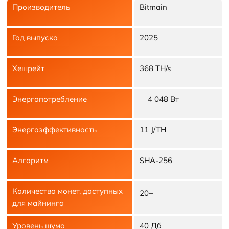
Производитель
Bitmain
Год выпуска
2025
Хешрейт
368 TH/s
Энергопотребление
4 048 Вт
Энергоэффективность
11 J/TH
Алгоритм
SHA-256
Количество монет, доступных
20+
для майнинга
Уровень шума
40 Дб