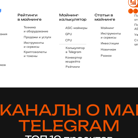
Рейтинги
Майнинг-
Статьи в
По
в майнинге
калькулятор
майнинге
от
По
Техника
ASIC-майнеры
Майнинг
AS
и оборудование
Инструменты
ания
GPU
Ув
Продажи и услуги
и сервисы
CPU
Ст
Инструменты
Инвестиции
це
и сервисы
Калькулятор
Новичкам
Криптовалюты
в Telegram
Разное
и токены
Конвертер
хешрейта
иков
Рейтинги
КАНАЛЫ О МА
TELEGRAM