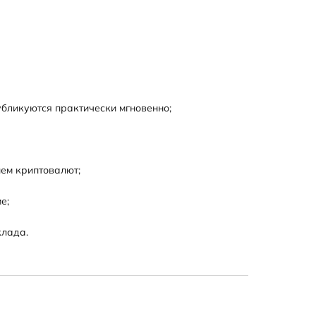
публикуются практически мгновенно;
ием криптовалют;
е;
клада.