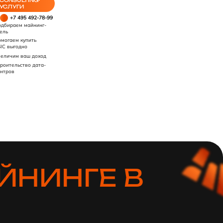
CONSULTING-
УСЛУГИ
+7 495 492-78-99
дбираем майнинг-
ель
могаем купить
IC выгодно
еличим ваш доход
роительство дата-
нтров
ЙНИНГЕ В