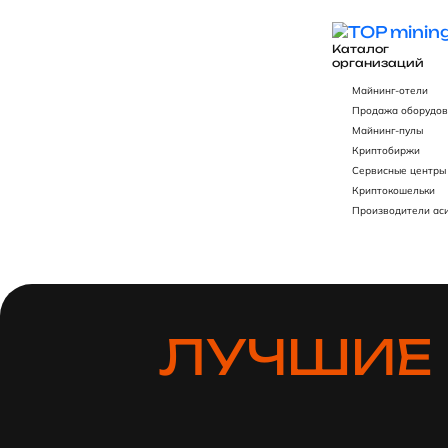
Каталог
организаций
Майнинг-отели
Продажа оборудов
Майнинг-пулы
Криптобиржи
Сервисные центры
Криптокошельки
Производители ас
ЛУЧШИЕ 